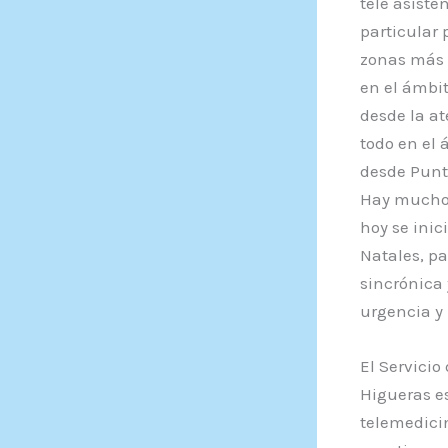
tele asiste
particular 
zonas más a
en el ámbit
desde la at
todo en el 
desde Punt
Hay mucho p
hoy se inic
Natales, pa
sincrónica 
urgencia y 
El Servicio
Higueras es
telemedicin