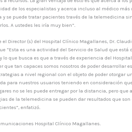
 a recursos. La gran ventaja de esto es que acerca a los 
lidad de los especialistas y acerca incluso al médico más
a y se puede tratar pacientes través de la telemedicina s
rlos. A ustedes les iría muy bien”.
e el Director (s) del Hospital Clínico Magallanes, Dr. Claudi
ue “Esta es una actividad del Servicio de Salud que está 
 y lo que busca es que a través de experiencia del Hospital
r que tan capaces somos nosotros de poder desarrollar e
ategias a nivel regional con el objeto de poder otorgar 
ada para nuestros usuarios teniendo en consideración qu
ares no se les puede entregar por la distancia, pero que a
gias de la telemedicina se pueden dar resultados que son 
cientes”, enfatizó.
municaciones Hospital Clínico Magallanes.