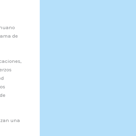
cahuano
grama de
caciones,
erzos
ed
los
 de
enzan una