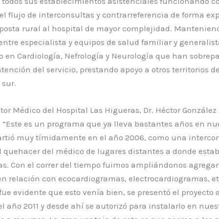
todos sus establecimientos asistenciales funcionando c
el flujo de interconsultas y contrarreferencia de forma ex
posta rural al hospital de mayor complejidad. Mantenien
entre especialista y equipos de salud familiar y generalis
 en Cardiología, Nefrología y Neurología que han sobrep
atención del servicio, prestando apoyo a otros territorios de
sur.
tor Médico del Hospital Las Higueras, Dr. Héctor González 
 “Este es un programa que ya lleva bastantes años en nu
partió muy tímidamente en el año 2006, como una interco
l quehacer del médico de lugares distantes a donde estab
tas. Con el correr del tiempo fuimos ampliándonos agrega
n relación con ecocardiogramas, electrocardiogramas, etc
ue evidente que esto venía bien, se presentó el proyecto a
el año 2011 y desde ahí se autorizó para instalarlo en nues