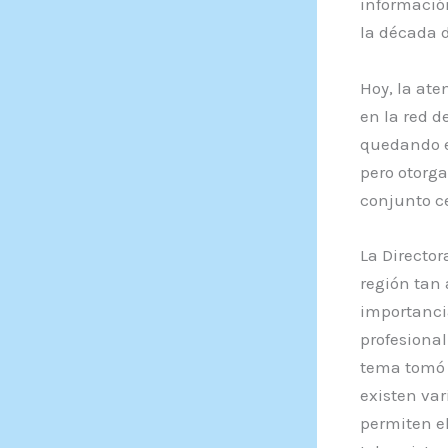
información
la década d
Hoy, la ate
en la red d
quedando en
pero otorg
conjunto ce
La Director
región tan 
importancia
profesional 
tema tomó u
existen var
permiten el