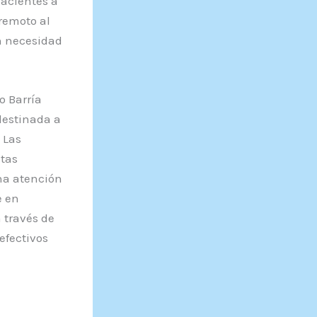
pacientes a
 remoto al
in necesidad
o Barría
destinada a
 Las
stas
una atención
e en
 través de
efectivos