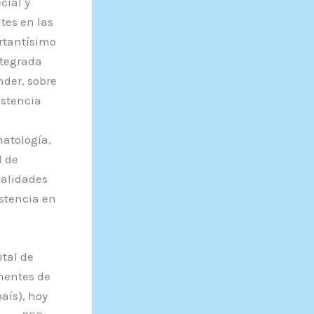
cial y
tes en las
rtantísimo
ntegrada
nder, sobre
istencia
matología,
l de
ialidades
istencia en
ital de
nentes de
aís), hoy