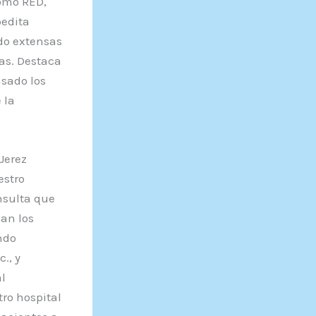
omo RED,
pedita
do extensas
tas. Destaca
asado los
 la
Jerez
estro
nsulta que
an los
ndo
., y
l
tro hospital