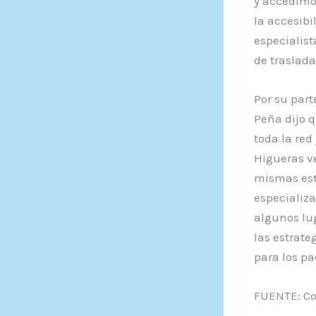
y accedimos
la accesibi
especialist
de traslada
Por su part
Peña dijo q
toda la red
Higueras ve
mismas estr
especializ
algunos lug
las estrate
para los pa
FUENTE: Co