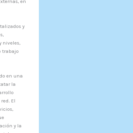
externas, en
talizados y
s,
 niveles,
 trabajo
ndo en una
atar la
rrollo
 red. El
icios,
ue
ación y la