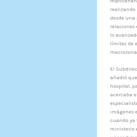
mantienen 
realizando 
desde una 
relaciones 
lo avanzado
límites de 
macrozona 
El Subdirec
añadió que
hospital, 
acercaba e
especialis
imágenes e
cuando ya f
ministerio 