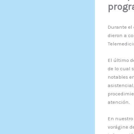
progr
Durante el 
dieron a c
Telemedicin
El último 
de lo cual
notables en
asistencial
procedimien
atención.
En nuestro 
vorágine de