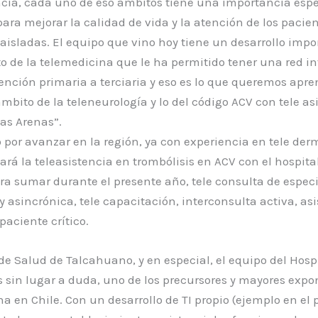
ncia, cada uno de eso ámbitos tiene una importancia espe
para mejorar la calidad de vida y la atención de los pacien
isladas. El equipo que vino hoy tiene un desarrollo impo
o de la telemedicina que le ha permitido tener una red i
ención primaria a terciaria y eso es lo que queremos apre
ámbito de la teleneurología y lo del código ACV con tele as
as Arenas”.
or avanzar en la región, ya con experiencia en tele der
iará la teleasistencia en trombólisis en ACV con el hospita
ra sumar durante el presente año, tele consulta de espec
y asincrónica, tele capacitación, interconsulta activa, as
paciente crítico.
 de Salud de Talcahuano, y en especial, el equipo del Hosp
 sin lugar a duda, uno de los precursores y mayores expo
a en Chile. Con un desarrollo de TI propio (ejemplo en el p