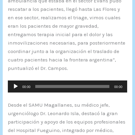
ambulancia que estaba en el sector Evans pudo
rescatar a los pacientes, llegó hasta Las Flores y
en ese sector, realizamos el triage, vimos cuales
eran los pacientes de mayor gravedad,
entregamos terapia inicial para el dolor y las
inmovilizaciones necesarias, para posteriormente
coordinar junto a la organización el traslado de
cuatro pacientes hacia la frontera argentina”,
puntualizó el Dr. Campos.
Reproductor
00:00
00:00
de
audio
Desde el SAMU Magallanes, su médico jefe,
urgenciólogo Dr. Leonardo Isla, destacó la gran
participación y apoyo de los equipos profesionales
del Hospital Fueguino, integrado por médico,