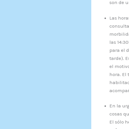
son de u
Las hora
consulta
morbilid
las 14:30
para el 
tarde). 
el motiv
hora. El
habilitad
acompaña
En la ur
cosas qu
El sólo h