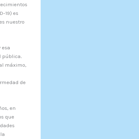
tecimientos
D-19) es
es nuestro
 esa
 pública.
 al máximo,
s
fermedad de
ños, en
os que
edades
la