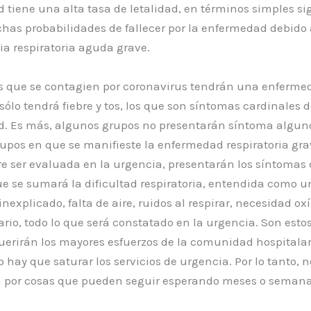
tiene una alta tasa de letalidad, en términos simples si
has probabilidades de fallecer por la enfermedad debido
ia respiratoria aguda grave.
os que se contagien por coronavirus tendrán una enferme
sólo tendrá fiebre y tos, los que son síntomas cardinales d
. Es más, algunos grupos no presentarán síntoma algun
upos en que se manifieste la enfermedad respiratoria gra
e ser evaluada en la urgencia, presentarán los síntomas d
que se sumará la dificultad respiratoria, entendida como u
nexplicado, falta de aire, ruidos al respirar, necesidad ox
io, todo lo que será constatado en la urgencia. Son esto
uerirán los mayores esfuerzos de la comunidad hospitalari
o hay que saturar los servicios de urgencia. Por lo tanto, 
a por cosas que pueden seguir esperando meses o semana