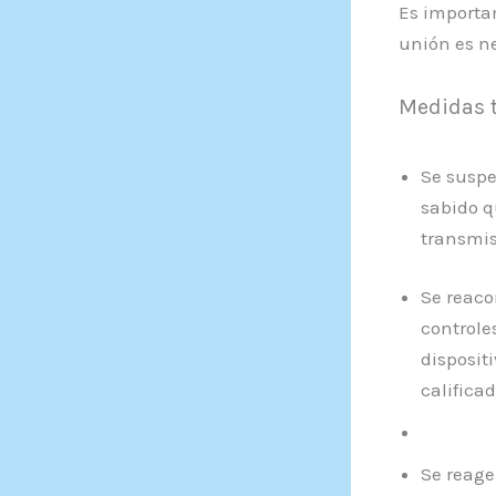
Es importa
unión es ne
Medidas t
Se suspe
sabido q
transmis
Se reaco
controle
disposit
califica
Se reag