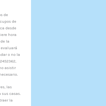
os de
 cupos de
ica desde
uiere hora
 de la
e evaluará
dar o no la
12452362,
o asistir
necesario.
es, las
a sus casas.
traer la