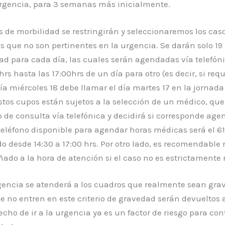
rgencia, para 3 semanas más inicialmente.
s de morbilidad se restringirán y seleccionaremos los cas
s que no son pertinentes en la urgencia. Se darán solo 19
ad para cada día, las cuales serán agendadas vía telefón
hrs hasta las 17:00hrs de un día para otro (es decir, si req
día miércoles 18 debe llamar el día martes 17 en la jornada
Estos cupos están sujetos a la selección de un médico, qu
o de consulta vía telefónica y decidirá si corresponde agen
 teléfono disponible para agendar horas médicas será el 6
o desde 14:30 a 17:00 hrs. Por otro lado, es recomendable n
do a la hora de atención si el caso no es estrictamente 
gencia se atenderá a los cuadros que realmente sean grav
e no entren en este criterio de gravedad serán devueltos 
echo de ir a la urgencia ya es un factor de riesgo para con