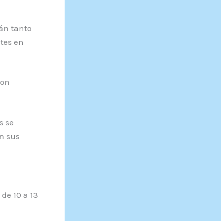
rán tanto
tes en
con
s se
n sus
de 10 a 13