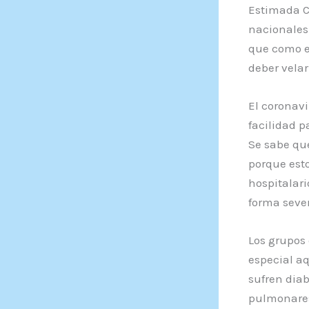
Estimada C
nacionales
que como e
deber velar
El coronav
facilidad p
Se sabe qu
porque esto
hospitalar
forma seve
Los grupos 
especial aq
sufren diab
pulmonares