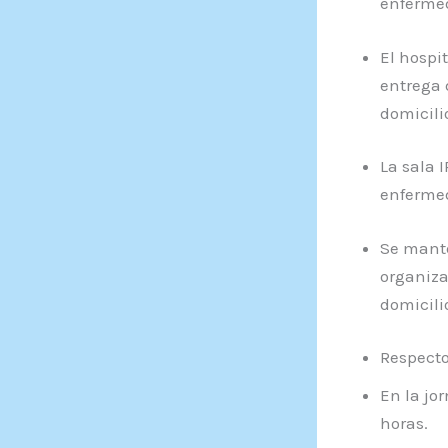
enferme
El hospi
entrega 
domicili
La sala 
enfermed
Se mante
organiza
domicili
Respecto
En la jo
horas.