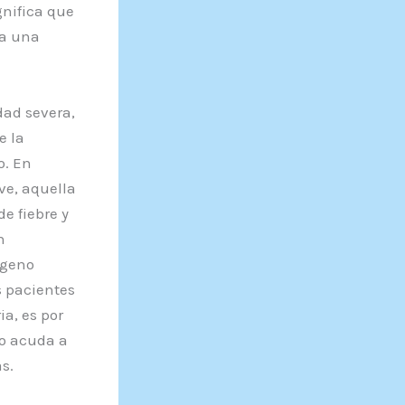
gnifica que
 a una
dad severa,
e la
o. En
ve, aquella
e fiebre y
n
ígeno
s pacientes
a, es por
no acuda a
s.