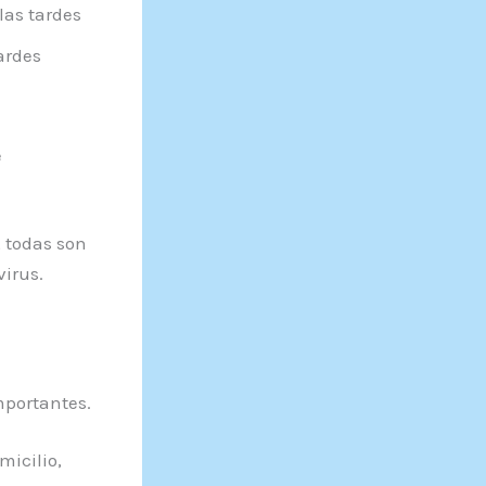
las tardes
ardes
e
, todas son
irus.
mportantes.
micilio,