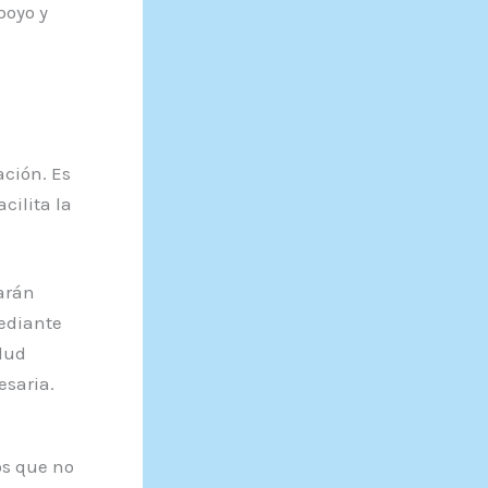
poyo y
ación. Es
cilita la
zarán
mediante
lud
esaria.
s que no