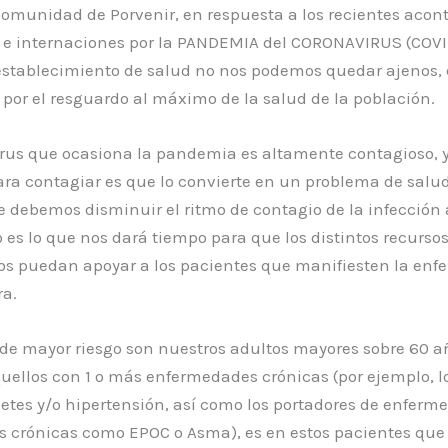
omunidad de Porvenir, en respuesta a los recientes acon
 e internaciones por la PANDEMIA del CORONAVIRUS (COVI
stablecimiento de salud no nos podemos quedar ajenos, 
 por el resguardo al máximo de la salud de la población.
irus que ocasiona la pandemia es altamente contagioso, y
ara contagiar es que lo convierte en un problema de salud
e debemos disminuir el ritmo de contagio de la infección
 es lo que nos dará tiempo para que los distintos recurso
ios puedan apoyar a los pacientes que manifiesten la en
ra.
de mayor riesgo son nuestros adultos mayores sobre 60 a
uellos con 1 o más enfermedades crónicas (por ejemplo, l
etes y/o hipertensión, así como los portadores de enferm
 crónicas como EPOC o Asma), es en estos pacientes que 