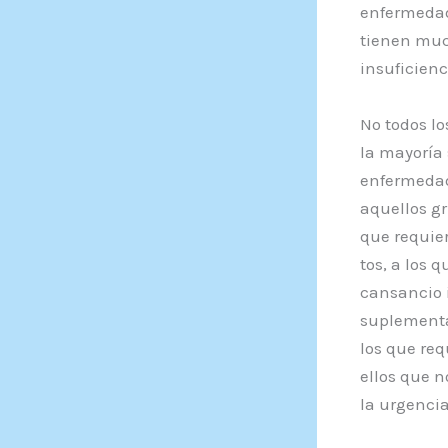
enfermedad 
tienen muc
insuficienc
No todos l
la mayoría 
enfermedad
aquellos gr
que requier
tos, a los 
cansancio i
suplementar
los que req
ellos que n
la urgenci