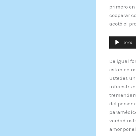
primero en
cooperar c
acotó el pr
Reproducto
00:00
de
audio
De igual fo
establecimi
ustedes un
infraestruc
tremendame
del persona
paramédico 
verdad uste
amor por el