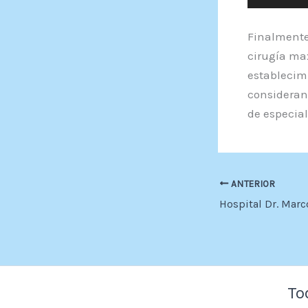
de
audio
Finalmente 
cirugía max
establecim
consideran
de especial
ANTERIOR
To