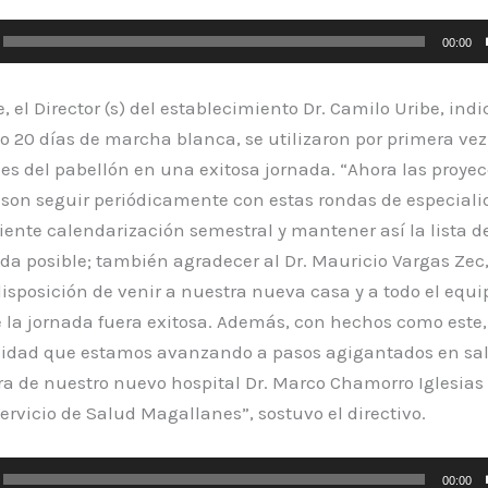
r
00:00
e, el Director (s) del establecimiento Dr. Camilo Uribe, ind
o 20 días de marcha blanca, se utilizaron por primera vez
es del pabellón en una exitosa jornada. “Ahora las proye
 son seguir periódicamente con estas rondas de especiali
ente calendarización semestral y mantener así la lista de
a posible; también agradecer al Dr. Mauricio Vargas Zec,
isposición de venir a nuestra nueva casa y a todo el equi
 la jornada fuera exitosa. Además, con hechos como este,
idad que estamos avanzando a pasos agigantados en sal
ra de nuestro nuevo hospital Dr. Marco Chamorro Iglesias 
ervicio de Salud Magallanes”, sostuvo el directivo.
r
00:00