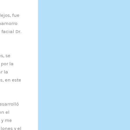
ejos, fue
Chamorro
facial Dr.
s, se
por la
r la
s, en este
esarrolló
en el
o y me
lones y el