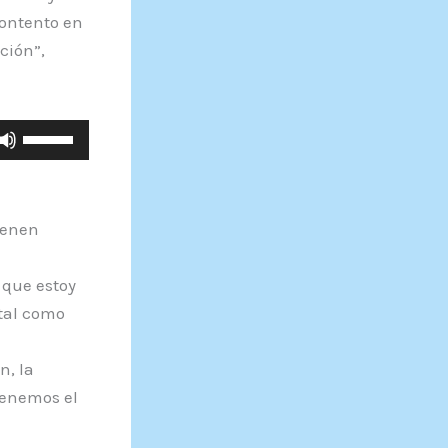
ontento en
ción”,
Utiliza
las
teclas
de
ienen
flecha
arriba/abajo
 que estoy
para
tal como
aumentar
l
o
n, la
disminuir
tenemos el
el
volumen.