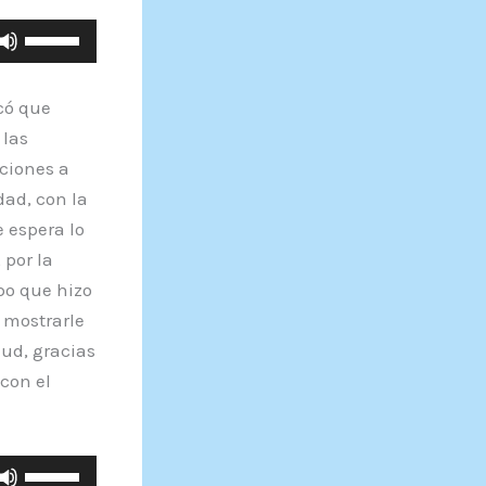
Utiliza
las
teclas
icó que
de
 las
flecha
cciones a
arriba/abajo
dad, con la
para
 espera lo
aumentar
 por la
o
po que hizo
disminuir
 mostrarle
el
ud, gracias
volumen.
con el
Utiliza