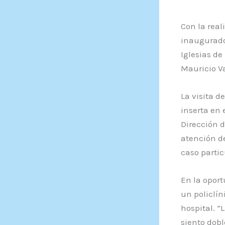
Con la real
inaugurado
Iglesias de
Mauricio Va
La visita d
inserta en 
Dirección d
atención de
caso partic
En la oport
un policlín
hospital. “
siento dobl