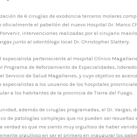
ización de 6 cirugías de exodoncia terceros molares compl
 oficialmente el pabellón del nuevo Hospital Dr. Marco 
 Porvenir, intervenciones realizadas por el cirujano maxilo 
rgas junto al odontólogo local Dr. Christopher Slattery.
el especialista perteneciente al Hospital Clínico Magallane
el Programa de Reforzamiento de Especialidades, liderado 
el Servicio de Salud Magallanes, y cuyo objetivo es acerca
 especialistas a los usuarios de los hospitales provinciale
ular a los habitantes de la provincia de Tierra del Fuego.
unidad, además de cirugías programadas, el Dr. Vargas, d
ico de patologías complejas que no pueden ser resueltas 
La verdad es que me siento muy orgulloso de haber venid
emente orgulloso en ser el primero en inaugurar los pabel