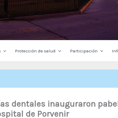
s
Protección de salud
Participación
In
ías dentales inauguraron pabe
spital de Porvenir